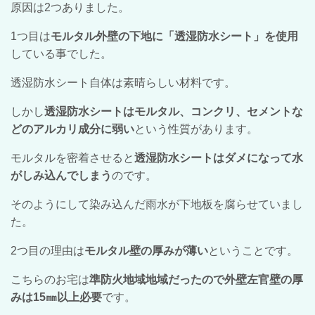
原因は2つありました。
1つ目は
モルタル外壁の下地に「透湿防水シート」を使用
している事でした。
透湿防水シート自体は素晴らしい材料です。
しかし
透湿防水シートはモルタル、コンクリ、セメントな
どのアルカリ成分に弱い
という性質があります。
モルタルを密着させると
透湿防水シートはダメになって水
がしみ込んでしまう
のです。
そのようにして染み込んだ雨水が下地板を腐らせていまし
た。
2つ目の理由は
モルタル壁の厚みが薄い
ということです。
こちらのお宅は
準防火地域地域だったので外壁左官壁の厚
みは15㎜以上必要
です。