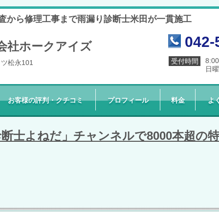
因調査から修理工事まで雨漏り診断士米田が一貫施工
042-
会社ホークアイズ
8:0
受付時間
イツ松永101
日曜
お客様の評判・クチコミ
プロフィール
料金
よ
り診断士よねだ」チャンネルで8000本超