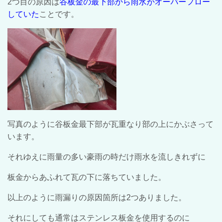
2つ目の原因は
谷板金の最下部から雨水がオーバーフロー
していた
ことです。
写真のように谷板金最下部が瓦重なり部の上にかぶさって
います。
それゆえに雨量の多い豪雨の時だけ雨水を流しきれずに
板金からあふれて瓦の下に落ちていました。
以上のように雨漏りの原因箇所は2つありました。
それにしても通常はステンレス板金を使用するのに